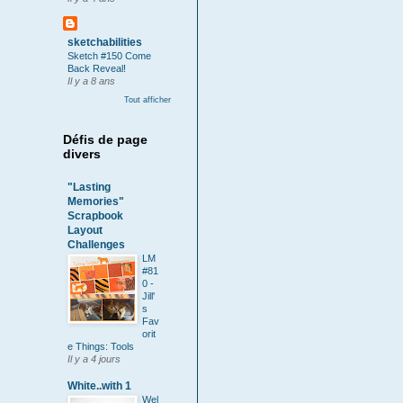
sketchabilities
Sketch #150 Come
Back Reveal!
Il y a 8 ans
Tout afficher
Défis de page
divers
"Lasting
Memories"
Scrapbook
Layout
Challenges
LM
#81
0 -
Jill'
s
Fav
orit
e Things: Tools
Il y a 4 jours
White..with 1
Wel