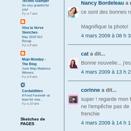
Techno Stamper
Nancy Bordeleau
a d
So very grateful for
you!
ce sont des bonnes n
Il y a 7 ans
Magnifique la photo!
Viva la Verve
Sketches
4 mars 2009 à 08 h 
May 2018 VLV
Recap
Il y a 8 ans
cat
a dit...
Mojo Monday -
Bonne nouvelle... j'e
The Blog
June Mojo Madness
4 mars 2009 à 13 h 
Winners
Il y a 9 ans
corinne
a dit...
Cardabilities
A Fond Farewell--at
super ! regarde mon fil
least for now...
Il y a 10 ans
ne l'empêche pas de 
frenchie
Sketches de
4 mars 2009 à 14 h 
PAGES