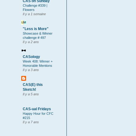
CAS on Sunday
Challenge #339 |
Flowers
Il y a 1 semaine
"Less is More"
Showcase & Winner
challenge # 497
Il y a 2 ans
CASology
Week 408: Winner +
Honorable Mentions
Il y a 3 ans
CAS(E) this
Sketch!
Il y a 5 ans
CAS-ual Fridays
Happy Hour for CFC
#215
Il y a 7 ans