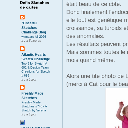
Défis Sketches
était beau de ce côté.
de cartes
Donc finalement l'endocr
elle tout est génétique
"Cheerful
croissance, sa turoids e
Sketches
Challenge Blog
des anomalies.
winnaars juli 2026
Il y a 5 heures
Les résultats peuvent pr
Mais sommes toutes le mé
Atlantic Hearts
mois quand même.
Sketch Challenge
Top 3 for Sketch #
692 & Design Team
Creations for Sketch
Alors une tite photo de 
# 693
Il y a 1 jour
(merci à Cat pour le be
Freshly Made
Sketches
Freshly Made
Sketches #748 - A
Sketch by Verena
Il y a 1 jour