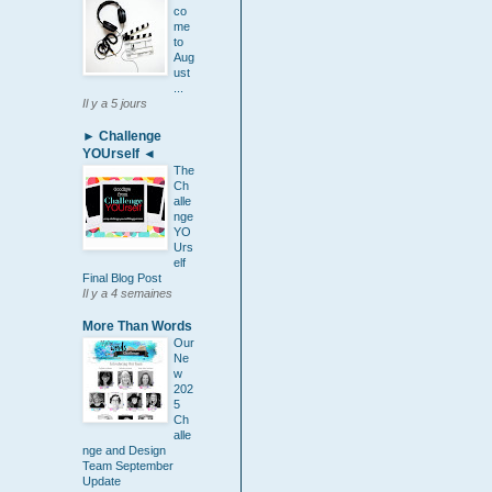
co
me
to
Aug
ust
...
Il y a 5 jours
► Challenge
YOUrself ◄
The
Ch
alle
nge
YO
Urs
elf
Final Blog Post
Il y a 4 semaines
More Than Words
Our
Ne
w
202
5
Ch
alle
nge and Design
Team September
Update