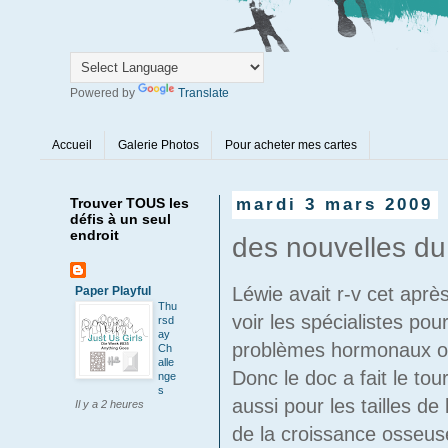
Powered by
Translate
Accueil
Galerie Photos
Pour acheter mes cartes
Trouver TOUS les
mardi 3 mars 2009
défis à un seul
endroit
des nouvelles du 
Léwie avait r-v cet aprè
Paper Playful
Thu
voir les spécialistes pou
rsd
ay
problèmes hormonaux ou
Ch
alle
Donc le doc a fait le to
nge
s
aussi pour les tailles de 
Il y a 2 heures
de la croissance osseuse