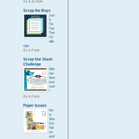
Il y a 11 mois
Scrap the Boys
Jun
e
Tic
Tac
Toe
Ch
alle
nge
Il y a 2 ans
Scrap Our Stash
Challenge
Win
ner
Ann
oun
ced
!
Il y a 2 ans
Paper Issues
Ne
w
Ske
tch,
Vid
eo
and