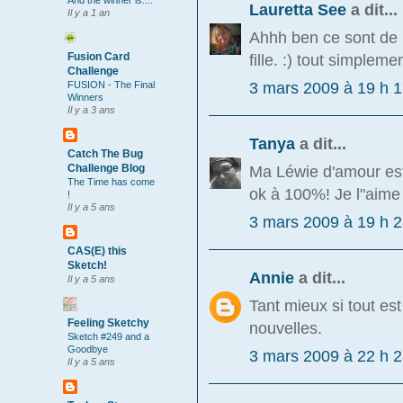
And the winner is....
Lauretta See
a dit...
Il y a 1 an
Ahhh ben ce sont de bo
fille. :) tout simpleme
Fusion Card
Challenge
3 mars 2009 à 19 h 
FUSION - The Final
Winners
Il y a 3 ans
Tanya
a dit...
Catch The Bug
Ma Léwie d'amour est 
Challenge Blog
The Time has come
ok à 100%! Je l"aime
!
Il y a 5 ans
3 mars 2009 à 19 h 
CAS(E) this
Sketch!
Annie
a dit...
Il y a 5 ans
Tant mieux si tout est
Feeling Sketchy
nouvelles.
Sketch #249 and a
Goodbye
3 mars 2009 à 22 h 
Il y a 5 ans