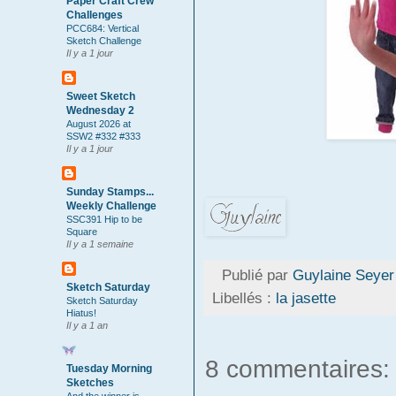
Paper Craft Crew
Challenges
PCC684: Vertical
Sketch Challenge
Il y a 1 jour
Sweet Sketch
Wednesday 2
August 2026 at
SSW2 #332 #333
Il y a 1 jour
Sunday Stamps...
Weekly Challenge
SSC391 Hip to be
Square
Il y a 1 semaine
Publié par
Guylaine Seyer
Sketch Saturday
Libellés :
la jasette
Sketch Saturday
Hiatus!
Il y a 1 an
8 commentaires:
Tuesday Morning
Sketches