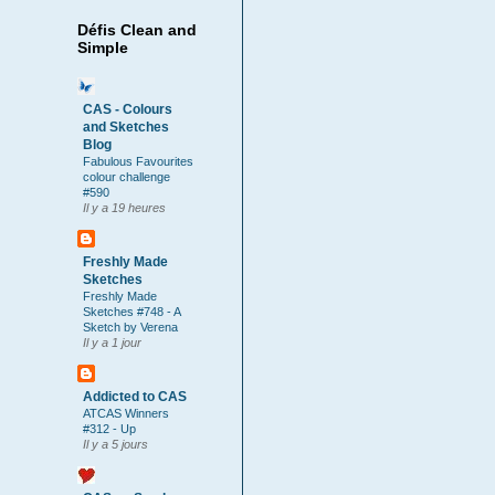
Défis Clean and
Simple
CAS - Colours
and Sketches
Blog
Fabulous Favourites
colour challenge
#590
Il y a 19 heures
Freshly Made
Sketches
Freshly Made
Sketches #748 - A
Sketch by Verena
Il y a 1 jour
Addicted to CAS
ATCAS Winners
#312 - Up
Il y a 5 jours