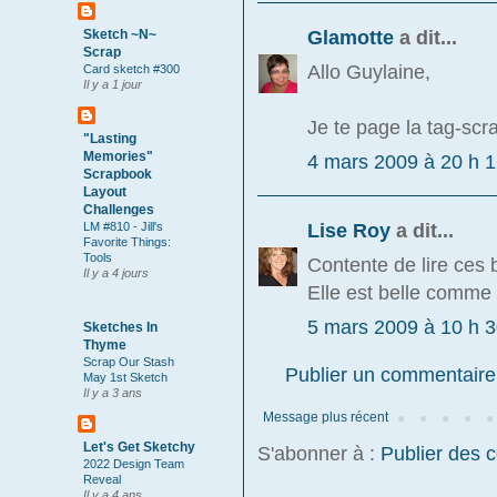
Glamotte
a dit...
Sketch ~N~
Scrap
Allo Guylaine,
Card sketch #300
Il y a 1 jour
Je te page la tag-scr
"Lasting
Memories"
4 mars 2009 à 20 h 
Scrapbook
Layout
Challenges
Lise Roy
a dit...
LM #810 - Jill's
Favorite Things:
Tools
Contente de lire ces 
Il y a 4 jours
Elle est belle comme u
5 mars 2009 à 10 h 
Sketches In
Thyme
Scrap Our Stash
Publier un commentaire
May 1st Sketch
Il y a 3 ans
Message plus récent
Let's Get Sketchy
S'abonner à :
Publier des 
2022 Design Team
Reveal
Il y a 4 ans