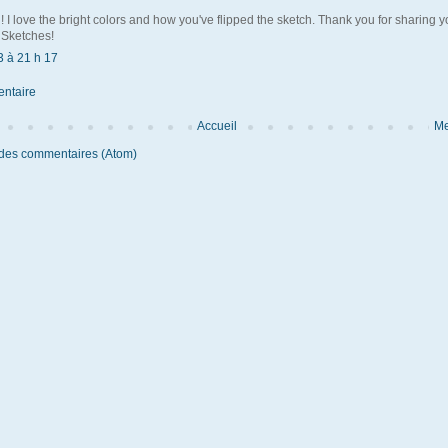
! I love the bright colors and how you've flipped the sketch. Thank you for sharing y
 Sketches!
3 à 21 h 17
entaire
Accueil
Me
 des commentaires (Atom)