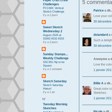
Paper Craft Crew
5 commentai
Challenges
PCC684: Vertical
Patrice
a dit..
Sketch Challenge
Il y a 2 jours
Love your col
30 décembre 
Sweet Sketch
Wednesday 2
dstandard
a d
August 2026 at
SSW2 #332 #333
Such a deligh
Il y a 2 jours
30 décembre 
Sunday Stamps...
Weekly Challenge
Anonyme a dit
SSC391 Hip to be
Love the colo
Square
Il y a 1 semaine
1 janvier 201
Sketch Saturday
Billie A
a dit..
Sketch Saturday
Great color c
Hiatus!
Il y a 1 an
Sketches.
1 janvier 201
Tuesday Morning
Sketches
Nicole
a dit...