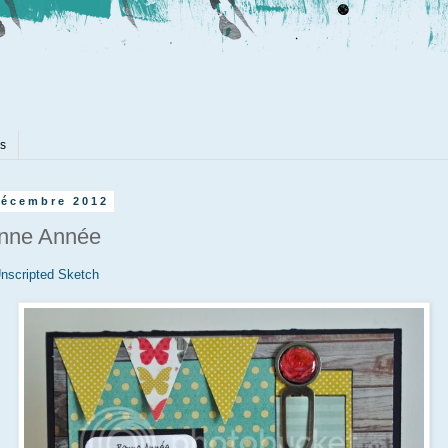
es
décembre 2012
onne Année
nscripted Sketch