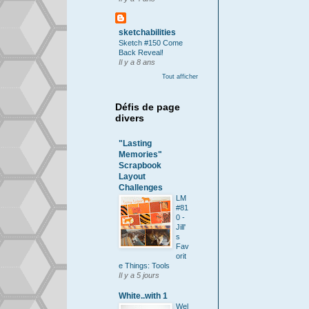
sketchabilities
Sketch #150 Come
Back Reveal!
Il y a 8 ans
Tout afficher
Défis de page
divers
"Lasting
Memories"
Scrapbook
Layout
Challenges
LM
#81
0 -
Jill'
s
Fav
orit
e Things: Tools
Il y a 5 jours
White..with 1
Wel