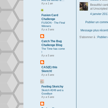
And the winner is....
Il y a 1 an
Beautiful card
at Unscripted
4 janvier 201
Fusion Card
Challenge
Publier un comm
FUSION - The Final
Winners
Il y a 3 ans
Message plus récent
S'abonner à :
Publier
Catch The Bug
Challenge Blog
The Time has come
!
Il y a 5 ans
CAS(E) this
Sketch!
Il y a 5 ans
Feeling Sketchy
Sketch #249 and a
Goodbye
Il y a 5 ans