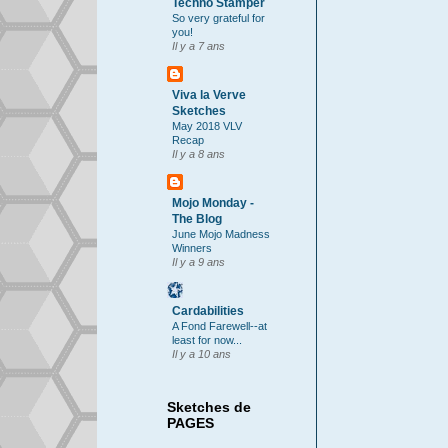
Techno Stamper
So very grateful for
you!
Il y a 7 ans
Viva la Verve
Sketches
May 2018 VLV
Recap
Il y a 8 ans
Mojo Monday -
The Blog
June Mojo Madness
Winners
Il y a 9 ans
Cardabilities
A Fond Farewell--at
least for now...
Il y a 10 ans
Sketches de
PAGES