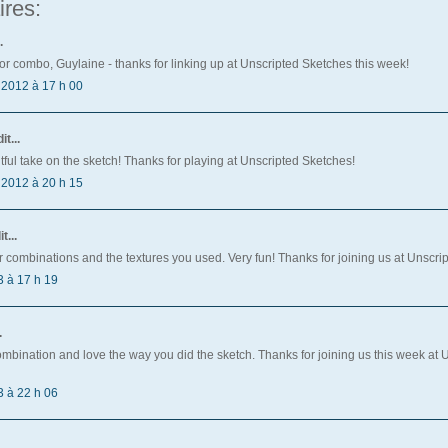
res:
.
or combo, Guylaine - thanks for linking up at Unscripted Sketches this week!
2012 à 17 h 00
it...
tful take on the sketch! Thanks for playing at Unscripted Sketches!
2012 à 20 h 15
...
r combinations and the textures you used. Very fun! Thanks for joining us at Unscri
3 à 17 h 19
.
ombination and love the way you did the sketch. Thanks for joining us this week at 
3 à 22 h 06