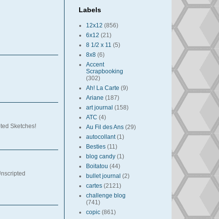
Labels
12x12
(856)
6x12
(21)
8 1/2 x 11
(5)
8x8
(6)
Accent
Scrapbooking
(302)
Ah! La Carte
(9)
Ariane
(187)
art journal
(158)
ATC
(4)
pted Sketches!
Au Fil des Ans
(29)
autocollant
(1)
Besties
(11)
blog candy
(1)
Boitatou
(44)
Unscripted
bullet journal
(2)
cartes
(2121)
challenge blog
(741)
copic
(861)