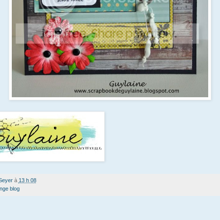
Seyer
à
13 h 08
enge blog