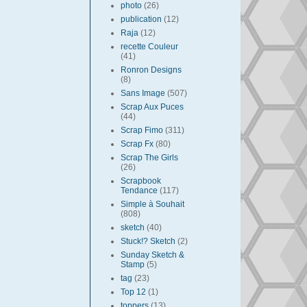
photo
(26)
publication
(12)
Raja
(12)
recette Couleur
(41)
Ronron Designs
(8)
Sans Image
(507)
Scrap Aux Puces
(44)
Scrap Fimo
(311)
Scrap Fx
(80)
Scrap The Girls
(26)
Scrapbook
Tendance
(117)
Simple à Souhait
(808)
sketch
(40)
Stuck!? Sketch
(2)
Sunday Sketch &
Stamp
(5)
tag
(23)
Top 12
(1)
toppers
(13)