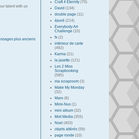
Craft 4 Eternity
(70)
our talent with us
David
(134)
double page
(11)
épuré
(214)
Everybody Art
Challenge
(10)
fx
(2)
ssages plus anciens
intérieur de carte
(492)
Karma
(21)
la jasette
(121)
Les 2 Miss
Scrapbooking
(585)
ma scraproom
(3)
Make My Monday
(32)
Maro
(6)
Mimi-Nus
(1)
mini album
(32)
Mixt Media
(355)
Noel
(403)
objets altérés
(59)
page ronde
(10)