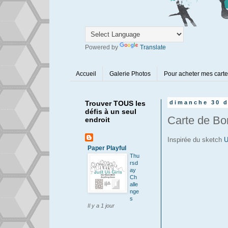
Powered by
Translate
Accueil
Galerie Photos
Pour acheter mes cart
Trouver TOUS les
dimanche 30 
défis à un seul
Carte de B
endroit
Inspirée du sketch
U
Paper Playful
Thu
rsd
ay
Ch
alle
nge
s
Il y a 1 jour