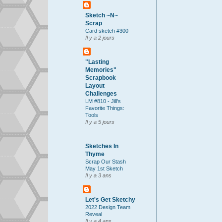
Sketch ~N~
Scrap
Card sketch #300
Il y a 2 jours
"Lasting
Memories"
Scrapbook
Layout
Challenges
LM #810 - Jill's
Favorite Things:
Tools
Il y a 5 jours
Sketches In
Thyme
Scrap Our Stash
May 1st Sketch
Il y a 3 ans
Let's Get Sketchy
2022 Design Team
Reveal
Il y a 4 ans