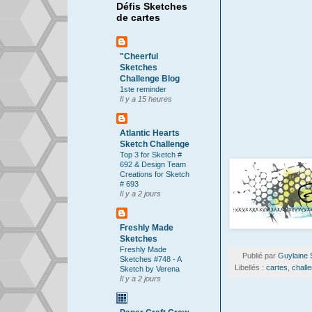
Défis Sketches
de cartes
"Cheerful
Sketches
Challenge Blog
1ste reminder
Il y a 15 heures
Atlantic Hearts
Sketch Challenge
Top 3 for Sketch #
692 & Design Team
Creations for Sketch
# 693
Il y a 2 jours
Freshly Made
Sketches
Freshly Made
Publié par
Guylaine 
Sketches #748 - A
Libellés :
cartes
,
chall
Sketch by Verena
Il y a 2 jours