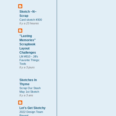
Sketch ~N~
Scrap
Card sketch #300
Il y a 23 heures
"Lasting
Memories"
Scrapbook
Layout
Challenges
LM #810 - Jill's
Favorite Things:
Tools
Il y a 3 jours
Sketches In
Thyme
Scrap Our Stash
May 1st Sketch
Il y a 3 ans
Let's Get Sketchy
2022 Design Team
Reveal