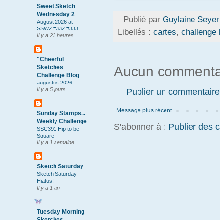
Sweet Sketch
Wednesday 2
Publié par
Guylaine Seyer
August 2026 at
SSW2 #332 #333
Libellés :
cartes
,
challenge 
Il y a 23 heures
"Cheerful
Aucun commenta
Sketches
Challenge Blog
augustus 2026
Publier un commentaire
Il y a 5 jours
Message plus récent
Sunday Stamps...
Weekly Challenge
S'abonner à :
Publier des 
SSC391 Hip to be
Square
Il y a 1 semaine
Sketch Saturday
Sketch Saturday
Hiatus!
Il y a 1 an
Tuesday Morning
Sketches