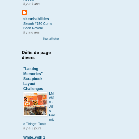
Il y a 4 ans
sketchabilities
Sketch #150 Come
Back Reveal!
Il y a 8 ans
Tout afficher
Défis de page
divers
"Lasting
Memories"
Scrapbook
Layout
Challenges
LM
#81
0 -
Jill'
s
Fav
orit
e Things: Tools
Il y a 3 jours
White..with 1