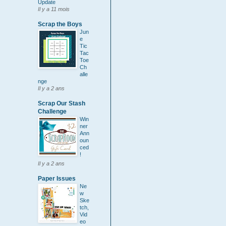
Update
Il y a 11 mois
Scrap the Boys
Jun
e
Tic
Tac
Toe
Ch
alle
nge
Il y a 2 ans
Scrap Our Stash
Challenge
Win
ner
Ann
oun
ced
!
Il y a 2 ans
Paper Issues
Ne
w
Ske
tch,
Vid
eo