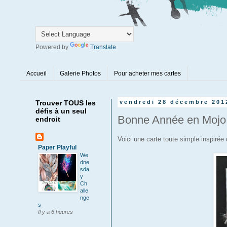
Powered by
Translate
Accueil
Galerie Photos
Pour acheter mes cartes
Trouver TOUS les
vendredi 28 décembre 201
défis à un seul
Bonne Année en Mojo
endroit
Voici une carte toute simple inspiré
Paper Playful
We
dne
sda
y
Ch
alle
nge
s
Il y a 6 heures