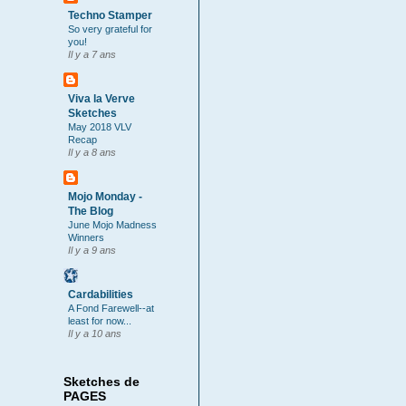
Techno Stamper
So very grateful for
you!
Il y a 7 ans
Viva la Verve
Sketches
May 2018 VLV
Recap
Il y a 8 ans
Mojo Monday -
The Blog
June Mojo Madness
Winners
Il y a 9 ans
Cardabilities
A Fond Farewell--at
least for now...
Il y a 10 ans
Sketches de
PAGES