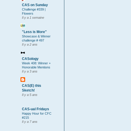
CAS on Sunday
Challenge #339 |
Flowers
Il y a 1 semaine
"Less is More"
Showcase & Winner
challenge # 497
Il y a 2 ans
CASology
Week 408: Winner +
Honorable Mentions
Il y a 3 ans
CAS(E) this
Sketch!
Il y a 5 ans
CAS-ual Fridays
Happy Hour for CFC
#215
Il y a 7 ans