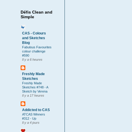
Défis Clean and
Simple
CAS - Colours
and Sketches
Blog
Fabulous Favourites
colour challenge
#590
Il y a 6 heures
Freshly Made
Sketches
Freshly Made
Sketches #748 - A
Sketch by Verena
Il y a 17 heures
Addicted to CAS
ATCAS Winners
#312 - Up
Il y a 4 jours