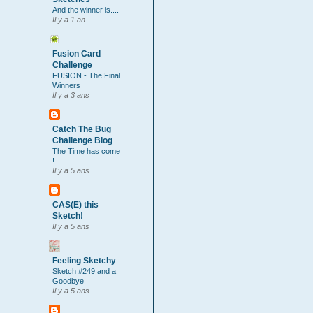
And the winner is....
Il y a 1 an
Fusion Card
Challenge
FUSION - The Final
Winners
Il y a 3 ans
Catch The Bug
Challenge Blog
The Time has come
!
Il y a 5 ans
CAS(E) this
Sketch!
Il y a 5 ans
Feeling Sketchy
Sketch #249 and a
Goodbye
Il y a 5 ans