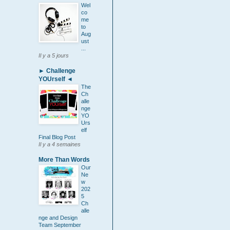
Wel
co
me
to
Aug
ust
...
Il y a 5 jours
► Challenge
YOUrself ◄
The
Ch
alle
nge
YO
Urs
elf
Final Blog Post
Il y a 4 semaines
More Than Words
Our
Ne
w
202
5
Ch
alle
nge and Design
Team September