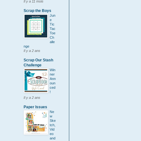
Il y a 11 mois
Scrap the Boys
Jun
e
Tic
Tac
Toe
Ch
alle
nge
Il y a 2 ans
Scrap Our Stash
Challenge
Win
ner
Ann
oun
ced
!
Il y a 2 ans
Paper Issues
Ne
w
Ske
tch,
Vid
eo
and