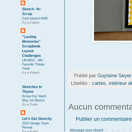
Sketch ~N~
Scrap
Card sketch #300
Il y a 2 jours
"Lasting
Memories"
Scrapbook
Layout
Challenges
LM #810 - Jill's
Favorite Things:
Tools
Il y a 4 jours
Publié par
Guylaine Seyer
Libellés :
cartes
,
intérieur d
Sketches In
Thyme
Scrap Our Stash
May 1st Sketch
Aucun commenta
Il y a 3 ans
Publier un commentaire
Let's Get Sketchy
2022 Design Team
Reveal
Message plus récent
Il y a 4 ans