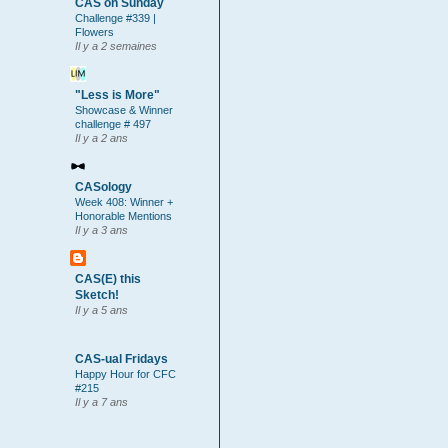
CAS on Sunday
Challenge #339 |
Flowers
Il y a 2 semaines
"Less is More"
Showcase & Winner
challenge # 497
Il y a 2 ans
CASology
Week 408: Winner +
Honorable Mentions
Il y a 3 ans
CAS(E) this
Sketch!
Il y a 5 ans
CAS-ual Fridays
Happy Hour for CFC
#215
Il y a 7 ans