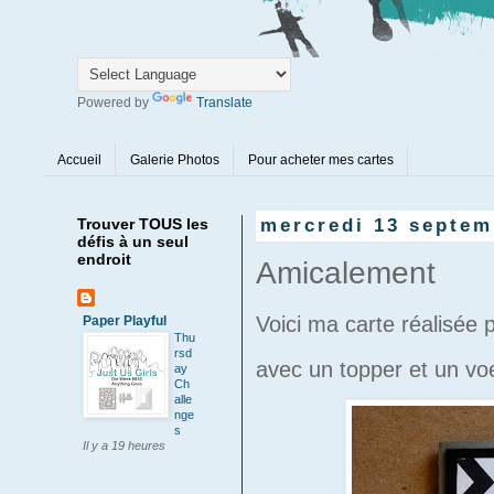
Powered by
Translate
Accueil
Galerie Photos
Pour acheter mes cartes
Trouver TOUS les
mercredi 13 septem
défis à un seul
endroit
Amicalement
Voici ma carte réalisée 
Paper Playful
Thu
rsd
avec un topper et un vo
ay
Ch
alle
nge
s
Il y a 19 heures