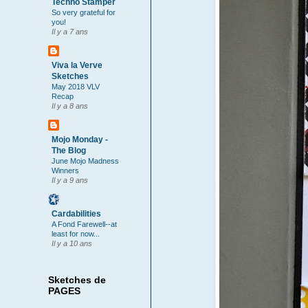
Techno Stamper
So very grateful for
you!
Il y a 7 ans
Viva la Verve
Sketches
May 2018 VLV
Recap
Il y a 8 ans
Mojo Monday -
The Blog
June Mojo Madness
Winners
Il y a 9 ans
Cardabilities
A Fond Farewell--at
least for now...
Il y a 10 ans
Sketches de
PAGES