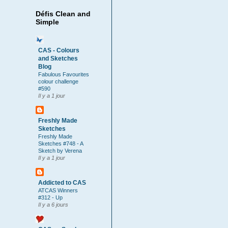
Défis Clean and
Simple
CAS - Colours
and Sketches
Blog
Fabulous Favourites
colour challenge
#590
Il y a 1 jour
Freshly Made
Sketches
Freshly Made
Sketches #748 - A
Sketch by Verena
Il y a 1 jour
Addicted to CAS
ATCAS Winners
#312 - Up
Il y a 6 jours