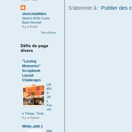
S'abonner à :
Publier des 
sketchabilities
Sketch #150 Come
Back Reveal!
Il y a 8 ans
Tout afficher
Défis de page
divers
"Lasting
Memories"
Scrapbook
Layout
Challenges
LM
#81
0 -
Jill'
s
Fav
orit
e Things: Tools
Il y a 4 jours
White..with 1
Wel