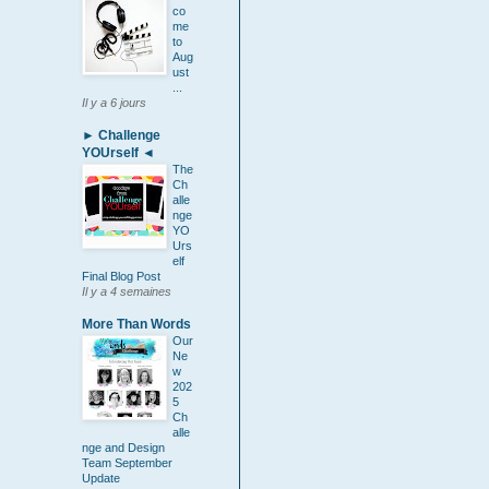
co
me
to
Aug
ust
...
Il y a 6 jours
► Challenge
YOUrself ◄
The
Ch
alle
nge
YO
Urs
elf
Final Blog Post
Il y a 4 semaines
More Than Words
Our
Ne
w
202
5
Ch
alle
nge and Design
Team September
Update