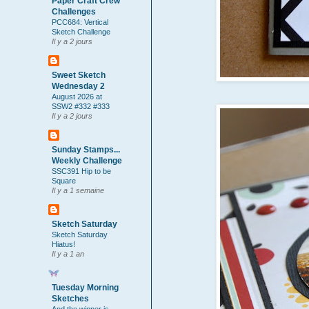
Paper Craft Crew
Challenges
PCC684: Vertical
Sketch Challenge
Il y a 2 jours
Sweet Sketch
Wednesday 2
August 2026 at
SSW2 #332 #333
Il y a 2 jours
Sunday Stamps...
Weekly Challenge
SSC391 Hip to be
Square
Il y a 1 semaine
Sketch Saturday
Sketch Saturday
Hiatus!
Il y a 1 an
Tuesday Morning
Sketches