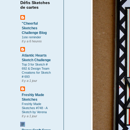
Défis Sketches
de cartes
"Cheerful
Sketches
Challenge Blog
1ste reminder
Il y a 6 heures
Atlantic Hearts
Sketch Challenge
Top 3 for Sketch #
692 & Design Team
Creations for Sketch
# 693
Il y a 1 jour
Freshly Made
Sketches
Freshly Made
Sketches #748 - A
Sketch by Verena
Il y a 1 jour