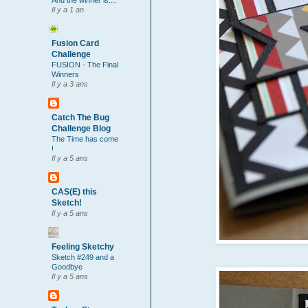
And the winner is....
Il y a 1 an
Fusion Card
Challenge
FUSION - The Final
Winners
Il y a 3 ans
Catch The Bug
Challenge Blog
The Time has come
!
Il y a 5 ans
CAS(E) this
Sketch!
Il y a 5 ans
Feeling Sketchy
Sketch #249 and a
Goodbye
Il y a 5 ans