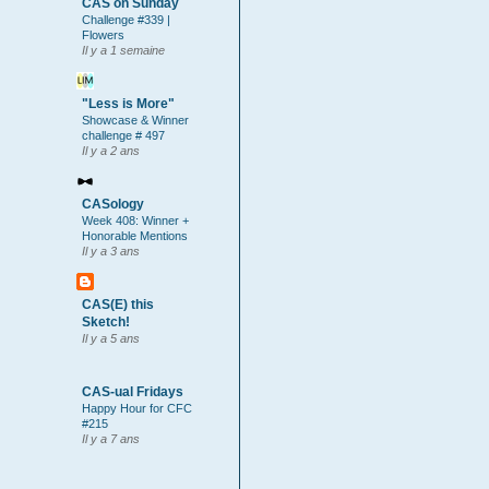
CAS on Sunday
Challenge #339 |
Flowers
Il y a 1 semaine
"Less is More"
Showcase & Winner
challenge # 497
Il y a 2 ans
CASology
Week 408: Winner +
Honorable Mentions
Il y a 3 ans
CAS(E) this
Sketch!
Il y a 5 ans
CAS-ual Fridays
Happy Hour for CFC
#215
Il y a 7 ans