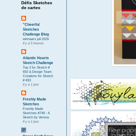
Défis Sketches
de cartes
"Cheerful
Sketches
Challenge Blog
winnaars juli 2026
Il y a 5 heures
Atlantic Hearts
Sketch Challenge
Top 3 for Sketch #
692 & Design Team
Creations for Sketch
# 693
Il y a 1 jour
Freshly Made
Sketches
Freshly Made
Sketches #748 - A
Sketch by Verena
Il y a 1 jour