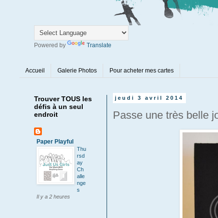
Powered by
Translate
Accueil
Galerie Photos
Pour acheter mes cartes
Trouver TOUS les
jeudi 3 avril 2014
défis à un seul
Passe une très belle 
endroit
Paper Playful
Thu
rsd
ay
Ch
alle
nge
s
Il y a 2 heures