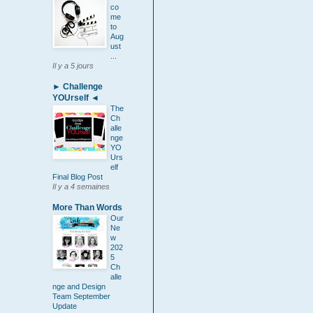
co
me
to
Aug
ust
...
Il y a 5 jours
► Challenge
YOUrself ◄
The
Ch
alle
nge
YO
Urs
elf
Final Blog Post
Il y a 4 semaines
More Than Words
Our
Ne
w
202
5
Ch
alle
nge and Design
Team September
Update