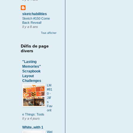
sketchabilities
Sketch #150 Come
Back Reveal!
Il y a 8 ans
Tout afficher
Défis de page
divers
"Lasting
Memories"
Scrapbook
Layout
Challenges
LM
#81
0 -
Jill'
s
Fav
orit
e Things: Tools
Il y a 4 jours
White..with 1
Wel