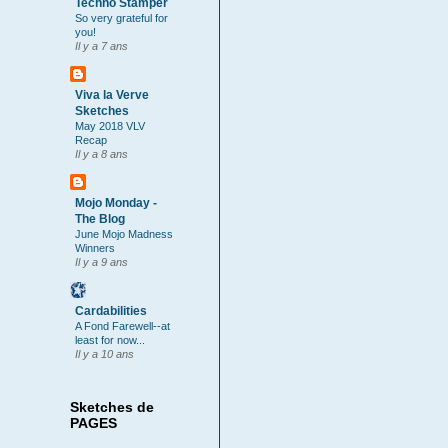
Techno Stamper
So very grateful for
you!
Il y a 7 ans
Viva la Verve
Sketches
May 2018 VLV
Recap
Il y a 8 ans
Mojo Monday -
The Blog
June Mojo Madness
Winners
Il y a 9 ans
Cardabilities
A Fond Farewell--at
least for now...
Il y a 10 ans
Sketches de
PAGES