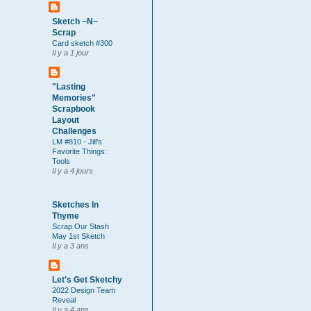
Sketch ~N~
Scrap
Card sketch #300
Il y a 1 jour
"Lasting
Memories"
Scrapbook
Layout
Challenges
LM #810 - Jill's
Favorite Things:
Tools
Il y a 4 jours
Sketches In
Thyme
Scrap Our Stash
May 1st Sketch
Il y a 3 ans
Let's Get Sketchy
2022 Design Team
Reveal
Il y a 4 ans