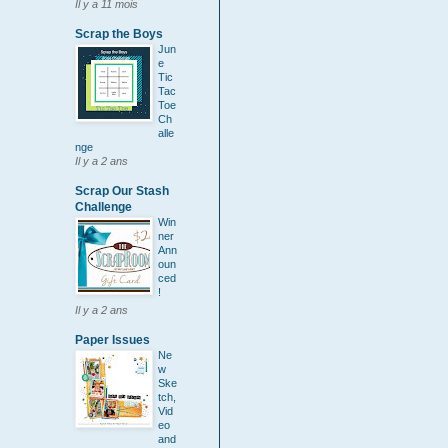
Il y a 11 mois
Scrap the Boys
Jun
e
Tic
Tac
Toe
Ch
alle
nge
Il y a 2 ans
Scrap Our Stash
Challenge
Win
ner
Ann
oun
ced
!
Il y a 2 ans
Paper Issues
Ne
w
Ske
tch,
Vid
eo
and