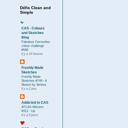
Défis Clean and
Simple
CAS - Colours
and Sketches
Blog
Fabulous Favourites
colour challenge
#590
Il y a 19 heures
Freshly Made
Sketches
Freshly Made
Sketches #748 - A
Sketch by Verena
Il y a 1 jour
Addicted to CAS
ATCAS Winners
#312 - Up
Il y a 5 jours