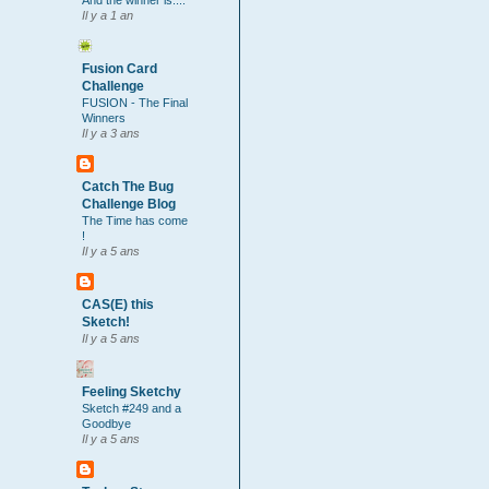
And the winner is....
Il y a 1 an
Fusion Card
Challenge
FUSION - The Final
Winners
Il y a 3 ans
Catch The Bug
Challenge Blog
The Time has come
!
Il y a 5 ans
CAS(E) this
Sketch!
Il y a 5 ans
Feeling Sketchy
Sketch #249 and a
Goodbye
Il y a 5 ans