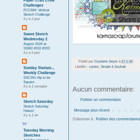
Paper Craft Crew
Challenges
PCC684: Vertical
Sketch Challenge
Il y a 1 jour
Sweet Sketch
Wednesday 2
August 2026 at
SSW2 #332 #333
Il y a 1 jour
Publié par
Guylaine Seyer
à
07 h 00
Libellés :
cartes
,
Simple à Souhait
Sunday Stamps...
Weekly Challenge
SSC391 Hip to be
Square
Il y a 1 semaine
Aucun commentaire:
Publier un commentaire
Sketch Saturday
Sketch Saturday
Message plus récent
Hiatus!
Il y a 1 an
S'abonner à :
Publier des commentaires
Tuesday Morning
Sketches