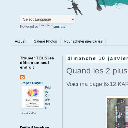
Powered by
Translate
Accueil
Galerie Photos
Pour acheter mes cartes
Trouver TOUS les
dimanche 10 janvie
défis à un seul
endroit
Quand les 2 plus 
Voici ma page 6x12 KAR
Paper Playful
Frid
ay
Ch
alle
nge
s
Il y a 1 jour
Défis Sketches