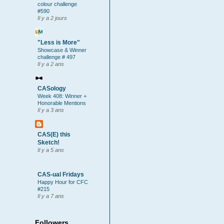
colour challenge
#590
Il y a 2 jours
"Less is More"
Showcase & Winner
challenge # 497
Il y a 2 ans
CASology
Week 408: Winner +
Honorable Mentions
Il y a 3 ans
CAS(E) this
Sketch!
Il y a 5 ans
CAS-ual Fridays
Happy Hour for CFC
#215
Il y a 7 ans
Followers