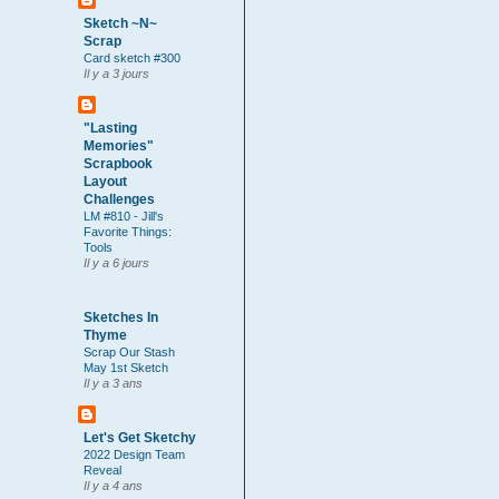
Sketch ~N~
Scrap
Card sketch #300
Il y a 3 jours
"Lasting
Memories"
Scrapbook
Layout
Challenges
LM #810 - Jill's
Favorite Things:
Tools
Il y a 6 jours
Sketches In
Thyme
Scrap Our Stash
May 1st Sketch
Il y a 3 ans
Let's Get Sketchy
2022 Design Team
Reveal
Il y a 4 ans