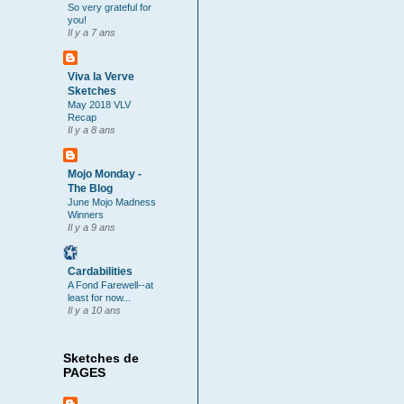
So very grateful for
you!
Il y a 7 ans
Viva la Verve
Sketches
May 2018 VLV
Recap
Il y a 8 ans
Mojo Monday -
The Blog
June Mojo Madness
Winners
Il y a 9 ans
Cardabilities
A Fond Farewell--at
least for now...
Il y a 10 ans
Sketches de
PAGES