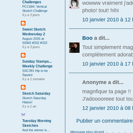
wowww vraiment j'ador
Challenges
PCC684: Vertical
photo! tout! hihi
Sketch Challenge
Il y a 3 jours
10 janvier 2010 à 12 
Sweet Sketch
Wednesday 2
Boo
a dit...
August 2026 at
SSW2 #332 #333
Tout simplement magn
Il y a 3 jours
complètement adorabl
Sunday Stamps...
10 janvier 2010 à 17 
Weekly Challenge
SSC391 Hip to be
Square
Il y a 1 semaine
Anonyme a dit...
magnfique ta page !!
Sketch Saturday
J'adooooreee tout tout
Sketch Saturday
Hiatus!
Il y a 1 an
12 janvier 2010 à 08 
Publier un commentaire
Tuesday Morning
Sketches
And the winner is....
Message plus récent