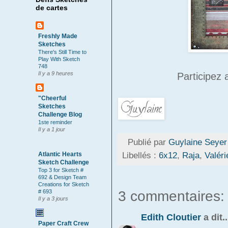
de cartes
Freshly Made
Sketches
There's Still Time to
Play With Sketch
748
Il y a 9 heures
Participez 
"Cheerful
Sketches
Challenge Blog
1ste reminder
Il y a 1 jour
Publié par
Guylaine Seyer
Libellés :
6x12
,
Raja
,
Valéri
Atlantic Hearts
Sketch Challenge
Top 3 for Sketch #
692 & Design Team
Creations for Sketch
3 commentaires:
# 693
Il y a 3 jours
Edith Cloutier
a dit..
Paper Craft Crew