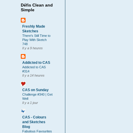
Défis Clean and
Simple
Freshly Made
Sketches
There's Still Time to
Play With Sketch
748
Il y a 9 heures
Addicted to CAS
Addicted to CAS
#314
Il y a 14 heures
CAS on Sunday
Challenge #340 | Get
Well
Il y a 1 jour
CAS - Colours
and Sketches
Blog
Fabulous Favourites