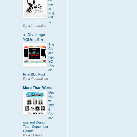
co
me
to
Aug
ust
...
Il y a 1 semaine
► Challenge
YOUrself ◄
The
Ch
alle
nge
YO
Urs
elf
Final Blog Post
Il y a 4 semaines
More Than Words
Our
Ne
w
202
5
Ch
alle
nge and Design
Team September
Update
Il y a 11 mois