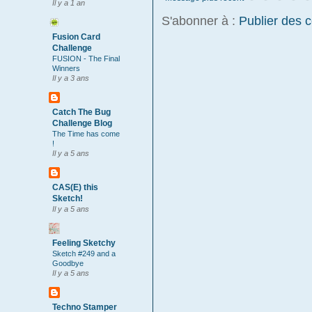
Il y a 1 an
S'abonner à :
Publier des 
Fusion Card
Challenge
FUSION - The Final
Winners
Il y a 3 ans
Catch The Bug
Challenge Blog
The Time has come
!
Il y a 5 ans
CAS(E) this
Sketch!
Il y a 5 ans
Feeling Sketchy
Sketch #249 and a
Goodbye
Il y a 5 ans
Techno Stamper