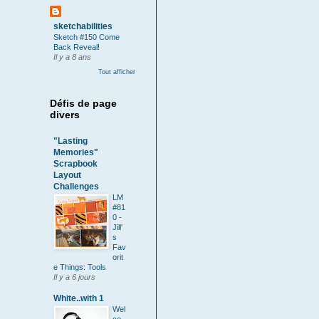
sketchabilities
Sketch #150 Come
Back Reveal!
Il y a 8 ans
Tout afficher
Défis de page
divers
"Lasting
Memories"
Scrapbook
Layout
Challenges
LM
#81
0 -
Jill'
s
Fav
orit
e Things: Tools
Il y a 6 jours
White..with 1
Wel