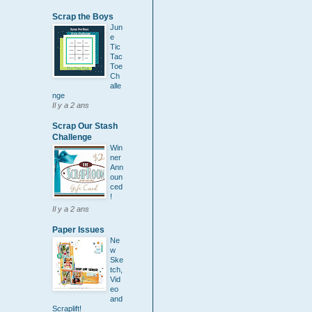
Scrap the Boys
Jun
e
Tic
Tac
Toe
Ch
alle
nge
Il y a 2 ans
Scrap Our Stash
Challenge
Win
ner
Ann
oun
ced
!
Il y a 2 ans
Paper Issues
Ne
w
Ske
tch,
Vid
eo
and
Scraplift!