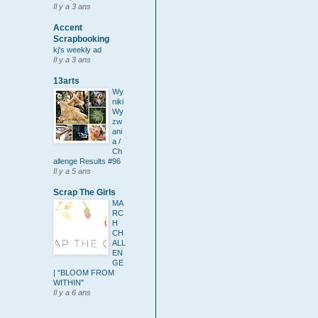
Il y a 3 ans
Accent
Scrapbooking
kj's weekly ad
Il y a 3 ans
13arts
Wy
niki
Wy
zw
ani
a /
Ch
allenge Results #96
Il y a 5 ans
Scrap The Girls
MA
RC
H
CH
ALL
EN
GE
| "BLOOM FROM
WITHIN"
Il y a 6 ans